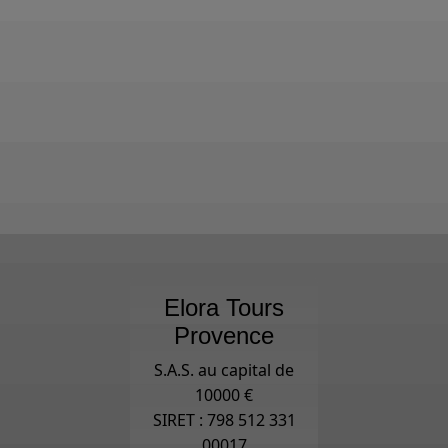
Elora Tours
Provence
S.A.S. au capital de
10000 €
SIRET : 798 512 331
00017